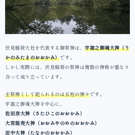
伏見稲荷大社を代表する御祭神は、
宇迦之御魂大神（う
かのみたまのおおかみ）
です。
しかし実際には、伏見稲荷の祭神は複数の神格が重なり
合って成り立っています。
主祭神として祀られるのは五柱の神々
です。
宇迦之御魂大神を中心に、
佐田彦大神（さたひこのおおかみ）
大宮能売大神（おおみやのめのおおかみ）
田中大神（たなかのおおかみ）