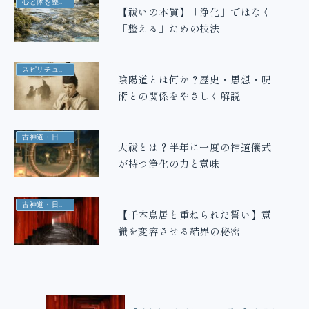
心と体を整える
【祓いの本質】「浄化」ではなく
「整える」ための技法
スピリチュアルの基本
陰陽道とは何か？歴史・思想・呪
術との関係をやさしく解説
古神道・日本の霊性
大祓とは？半年に一度の神道儀式
が持つ浄化の力と意味
古神道・日本の霊性
【千本鳥居と重ねられた誓い】意
識を変容させる結界の秘密