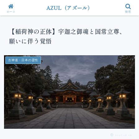
AZUL（アズール）
ホーム
検索
【稲荷神の正体】宇迦之御魂と国常立尊、
願いに伴う覚悟
古神道・日本の霊性
2026.06.19