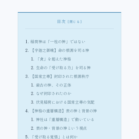
目次
稲荷神は「一柱の神」ではない
【宇迦之御魂】命の根源を司る神
「食」を超えた神格
生命の「受け取る力」を司る神
【国常立尊】封印された根源秩序
最古の神、その正体
なぜ封印されたのか
伏見稲荷における国常立尊の気配
【神格の重層構造】表の神と背景の神
神社は「重層構造」で動いている
表の神・背景の神という視点
「受け取る覚悟」とは何か