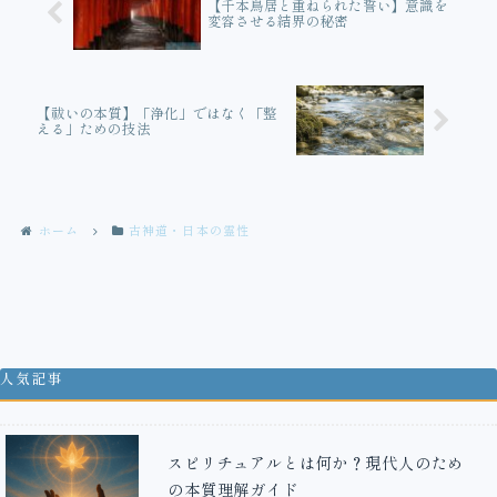
【千本鳥居と重ねられた誓い】意識を
変容させる結界の秘密
【祓いの本質】「浄化」ではなく「整
える」ための技法
ホーム
古神道・日本の霊性
人気記事
スピリチュアルとは何か？現代人のため
の本質理解ガイド