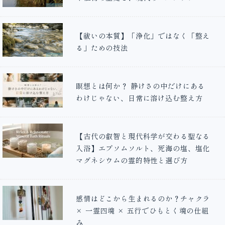
【祓いの本質】「浄化」ではなく「整え
る」ための技法
瞑想とは何か？ 静けさの中だけにある
わけじゃない、日常に溶け込む整え方
【古代の叡智と現代科学が交わる聖なる
入浴】エプソムソルト、死海の塩、塩化
マグネシウムの霊的特性と選び方
感情はどこから生まれるのか？チャクラ
× 一霊四魂 × 五行でひもとく魂の仕組
み