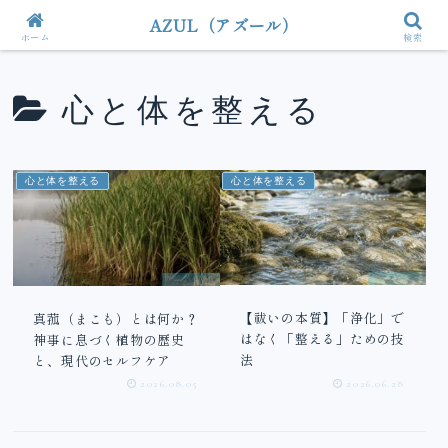
AZUL（アズール）
ホーム
検索
心と体を整える
心と体を整える
心と体を整える
【祓いの本質】「浄化」で
真菰（まこも）とは何か？
はなく「整える」ための技
神事に息づく植物の歴史
法
と、現代のセルフケア
2026.08.05
2026.06.28