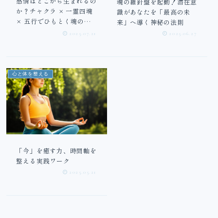
感情はどこから生まれるの
魂の羅針盤を起動！潜在意
か？チャクラ × 一霊四魂
識があなたを「最高の未
× 五行でひもとく魂の仕
来」へ導く神秘の法則
組み
2025.07.21
2025.06.27
心と体を整える
「今」を癒す力、時間軸を
整える実践ワーク
2025.05.21