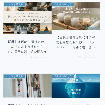
心と体を整える
心と体を整える
【古代の叡智と現代科学が
瞑想とは何か？ 静けさの
交わる聖なる入浴】エプソ
中だけにあるわけじゃな
ムソルト、死海の塩、塩化
い、日常に溶け込む整え方
マグネシウムの霊的特性と
選び方
2026.05.22
2026.01.26
心と体を整える
心と体を整える