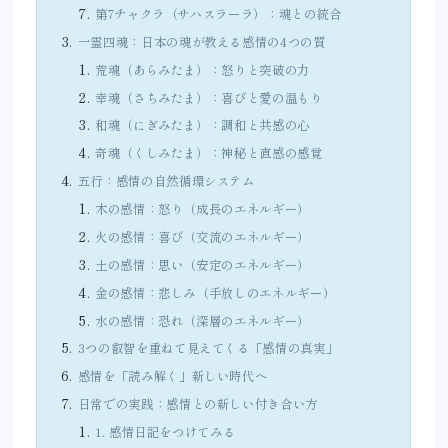
第7チャクラ（サハスラーラ）：魂との統合
一霊四魂：日本の魂が教える感情の4つの質
荒魂（あらみたま）：怒りと突破の力
幸魂（さちみたま）：喜びと愛の温もり
和魂（にぎみたま）：調和と共感の心
奇魂（くしみたま）：神秘と直感の感覚
五行：感情の自然循環システム
木の感情：怒り（成長のエネルギー）
火の感情：喜び（交流のエネルギー）
土の感情：思い（安定のエネルギー）
金の感情：悲しみ（手放しのエネルギー）
水の感情：恐れ（深層のエネルギー）
3つの叡智を重ねて見えてくる「感情の真実」
感情を「読み解く」新しい時代へ
日常での実践：感情との新しい付き合い方
1. 感情日記をつけてみる