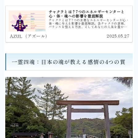
チャクラとは？7つのエネルギーセンターと
心・体・魂への影響を徹底解説
チャクラとは？7つの主要なエネルギーセンターが心・
体・魂に与える影響を徹底解説。各チャクラの意味、
バランスを整える方法、そしてあなたの人生を豊かに
するヒントが満載。一霊四魂の対応についても。
2025.05.27
AZUL（アズール）
一霊四魂：日本の魂が教える感情の4つの質