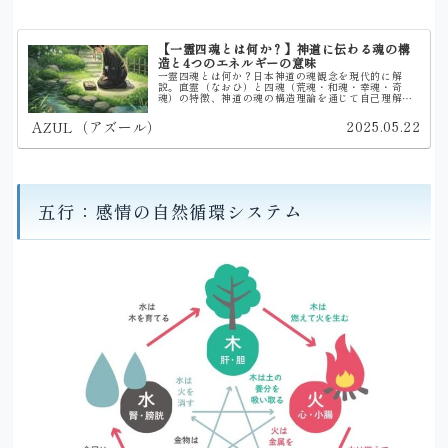
【一霊四魂とは何か？】神道に伝わる魂の構
造と4つのエネルギーの意味
一霊四魂とは何か？日本神道の魂観念を現代的に解
説。直霊（なおひ）と四魂（荒魂・和魂・幸魂・奇
魂）の特徴、神道の魂の構造理論を通じて自己理解を
深め、バランスの取り方、人生の指針を見つける方法
をご紹介。古来の智慧で本来の自分を見つけましょ
2025.05.22
AZUL（アズール）
う。
五行：感情の自然循環システム