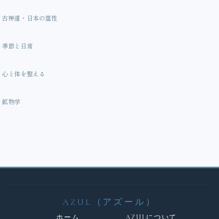
古神道・日本の霊性
季節と日常
心と体を整える
鉱物学
AZUL（アズール）
ホーム
AZULについて