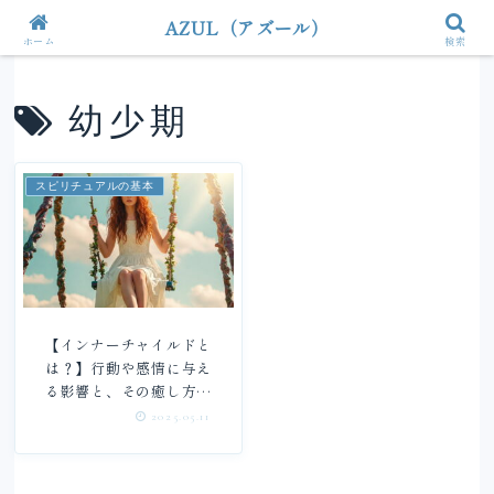
AZUL（アズール）
ホーム
検索
幼少期
スピリチュアルの基本
【インナーチャイルドと
は？】行動や感情に与え
る影響と、その癒し方を
解説
2025.05.11