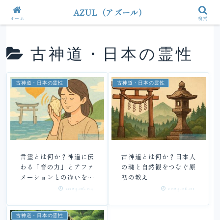
AZUL（アズール）
ホーム
検索
古神道・日本の霊性
古神道・日本の霊性
古神道・日本の霊性
言霊とは何か？神道に伝
古神道とは何か？日本人
わる「音の力」とアファ
の魂と自然観をつなぐ原
メーションとの違いを解
初の教え
説
2025.06.04
2025.06.01
古神道・日本の霊性