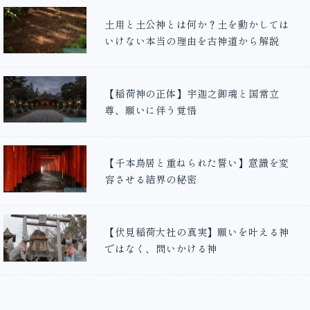
土用と土公神とは何か？土を動かしては
いけない本当の理由を古神道から解説
【稲荷神の正体】宇迦之御魂と国常立
尊、願いに伴う覚悟
【千本鳥居と重ねられた誓い】意識を変
容させる結界の秘密
【伏見稲荷大社の真実】願いを叶える神
ではなく、問いかける神