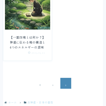
【一霊四魂とは何か？】
神道に伝わる魂の構造と
4つのエネルギーの意味
2025.05.22
前
1
2
へ
ホーム
古神道・日本の霊性