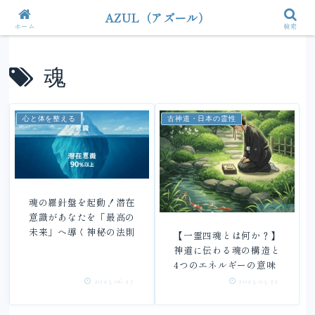
AZUL（アズール）
ホーム
検索
魂
心と体を整える
古神道・日本の霊性
魂の羅針盤を起動！潜在
意識があなたを「最高の
未来」へ導く神秘の法則
【一霊四魂とは何か？】
神道に伝わる魂の構造と
4つのエネルギーの意味
2025.06.27
2025.05.22