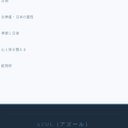
占術
古神道・日本の霊性
季節と日常
心と体を整える
鉱物学
AZUL（アズール）