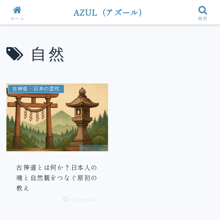
AZUL（アズール）
ホーム
検索
自然
古神道・日本の霊性
古神道とは何か？日本人の
魂と自然観をつなぐ原初の
教え
2025.06.01