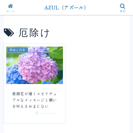
AZUL（アズール）
ホーム
検索
厄除け
季節と日常
紫陽花が導くスピリチュ
アルなメッセージと願い
を叶えるおまじない
2025.06.05