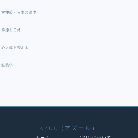
古神道・日本の霊性
季節と日常
心と体を整える
鉱物学
AZUL（アズール）
ホーム
AZULについて