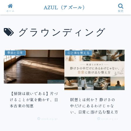
AZUL（アズール）
ホーム
検索
グラウンディング
季節と日常
心と体を整える
【掃除は祓いである】片づ
けることが氣を動かす、日
瞑想とは何か？ 静けさの
本古来の知恵
中だけにあるわけじゃな
い、日常に溶け込む整え方
2026.05.30
2026.05.22