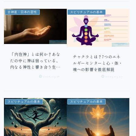
古神道・日本の霊性
スピリチュアルの基本
「内在神」とは何か？あな
チャクラとは？7つのエネ
たの中に神は宿っている、
ルギーセンターと心・体・
内なる神性と響き合う生き
魂への影響を徹底解説
方
2026.05.18
2025.05.27
スピリチュアルの基本
スピリチュアルの基本