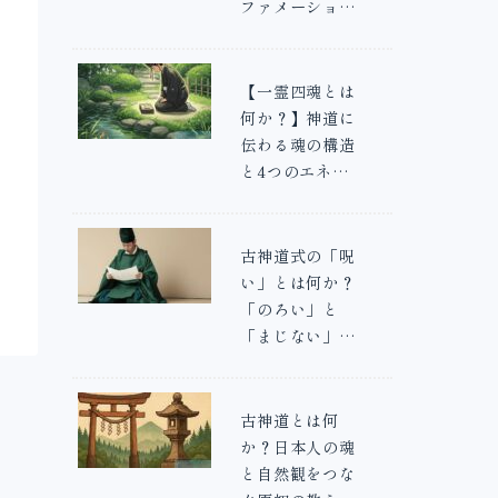
ファメーション
との違いを解説
【一霊四魂とは
何か？】神道に
伝わる魂の構造
と4つのエネル
ギーの意味
古神道式の「呪
い」とは何か？
「のろい」と
「まじない」の
違いと本当の意
味
古神道とは何
か？日本人の魂
と自然観をつな