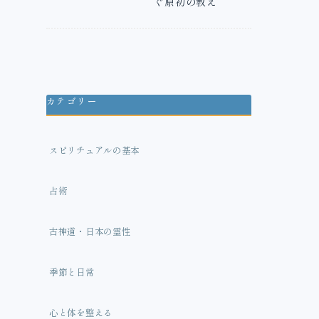
ぐ原初の教え
カテゴリー
スピリチュアルの基本
占術
古神道・日本の霊性
季節と日常
心と体を整える