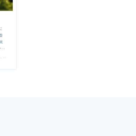
こ
整
実
クな
ヒ
5.21