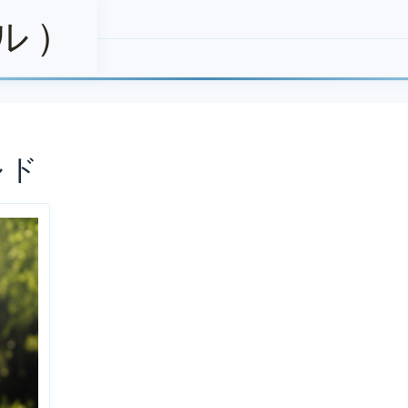
ール）
ルド